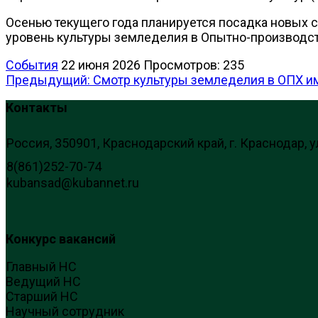
Осенью текущего года планируется посадка новых с
уровень культуры земледелия в Опытно-производст
События
22 июня 2026
Просмотров: 235
Предыдущий: Смотр культуры земледелия в ОПХ им
Контакты
Россия, 350901, Краснодарский край, г. Краснодар, у
8(861)252-70-74
kubansad@kubannet.ru
Конкурс вакансий
Главный НС
Ведущий НС
Старший НС
Научный сотрудник