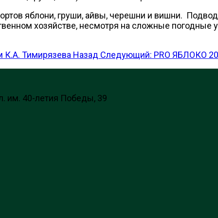
ортов яблони, груши, айвы, черешни и вишни. Подво
венном хозяйстве, несмотря на сложные погодные у
 К.А. Тимирязева
Назад
Следующий: PRO ЯБЛОКО 2
л. им. 40-летия Победы, 39