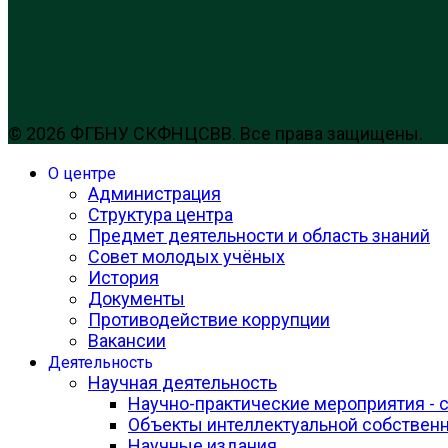
© 2026 ФГБНУ СКФНЦСВВ. Все права защищены.
О центре
Администрация
Структура центра
Предмет деятельности и область знаний
Совет молодых учёных
История
Документы
Противодействие коррупции
Вакансии
Деятельность
Научная деятельность
Научно-практические мероприятия - 
Объекты интеллектуальной собствен
Научные издания