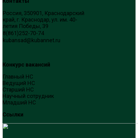
Контакты
Россия, 350901, Краснодарский
край, г. Краснодар, ул. им. 40-
летия Победы, 39
8(861)252-70-74
kubansad@kubannet.ru
Конкурс вакансий
Главный НС
Ведущий НС
Старший НС
Научный сотрудник
Младший НС
Ссылки