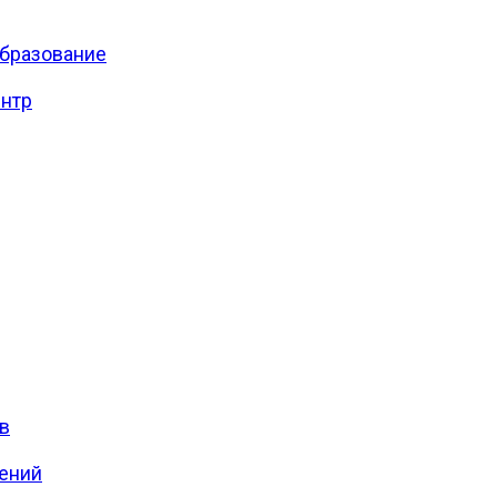
бразование
нтр
в
ений