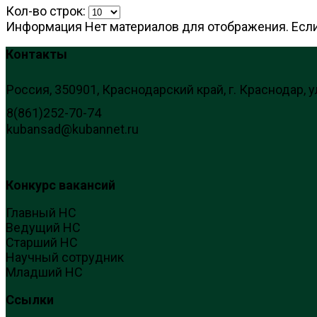
Кол-во строк:
Информация
Нет материалов для отображения. Если
Контакты
Россия, 350901, Краснодарский край, г. Краснодар, у
8(861)252-70-74
kubansad@kubannet.ru
Конкурс вакансий
Главный НС
Ведущий НС
Старший НС
Научный сотрудник
Младший НС
Ссылки