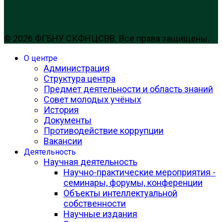
© 2026 ФГБНУ СКФНЦСВВ. Все права защищены.
О центре
Администрация
Структура центра
Предмет деятельности и область знаний
Совет молодых учёных
История
Документы
Противодействие коррупции
Вакансии
Деятельность
Научная деятельность
Научно-практические мероприятия -
семинары, форумы, конференции
Объекты интеллектуальной
собственности
Научные издания