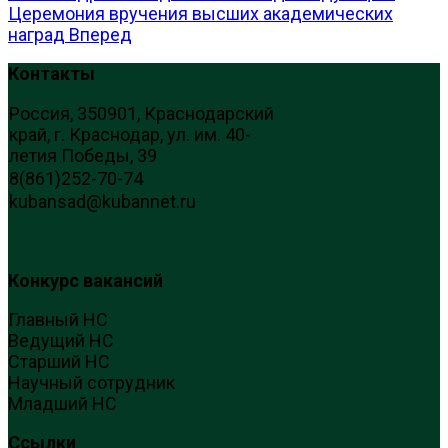
Церемония вручения высших академических
наград
Вперед
Контакты
Россия, 350901, Краснодарский
край, г. Краснодар, ул. им. 40-
летия Победы, 39
8(861)252-70-74
kubansad@kubannet.ru
Конкурс вакансий
Главный НС
Ведущий НС
Старший НС
Научный сотрудник
Младший НС
Ссылки