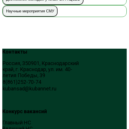
Научные мероприятия СМУ
Контакты
Россия, 350901, Краснодарский
край, г. Краснодар, ул. им. 40-
летия Победы, 39
8(861)252-70-74
kubansad@kubannet.ru
Конкурс вакансий
Главный НС
Ведущий НС