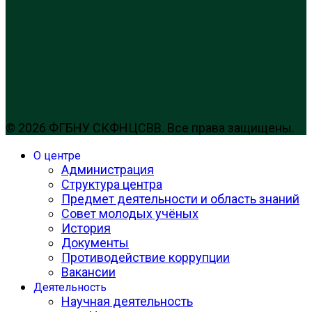
© 2026 ФГБНУ СКФНЦСВВ. Все права защищены.
О центре
Администрация
Структура центра
Предмет деятельности и область знаний
Совет молодых учёных
История
Документы
Противодействие коррупции
Вакансии
Деятельность
Научная деятельность