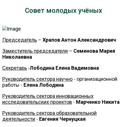
Совет молодых учёных
Председатель
–
Храпов Антон Александрович
Заместитель председателя
–
Семенова Мария
Николаевна
Секретарь
-
Лободина Елена Вадимовна
Руководитель сектора научно
- организационной
работы -
Елена Лободина
Руководитель сектора инновационных
исследовательских проектов
-
Марченко Никита
Руководитель сектора образовательной
деятельности
-
Евгения Чернуцкая